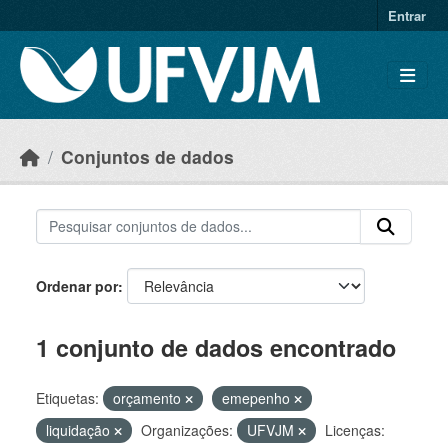
Skip to main content
Entrar
Conjuntos de dados
Ordenar por
1 conjunto de dados encontrado
Etiquetas:
orçamento
emepenho
liquidação
Organizações:
UFVJM
Licenças: