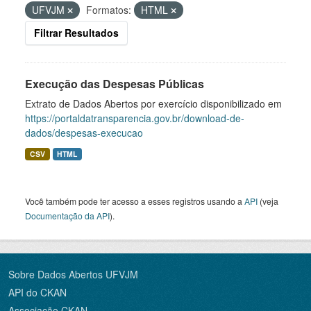
UFVJM
Formatos:
HTML
Filtrar Resultados
Execução das Despesas Públicas
Extrato de Dados Abertos por exercício disponibilizado em
https://portaldatransparencia.gov.br/download-de-
dados/despesas-execucao
CSV
HTML
Você também pode ter acesso a esses registros usando a
API
(veja
Documentação da API
).
Sobre Dados Abertos UFVJM
API do CKAN
Associação CKAN