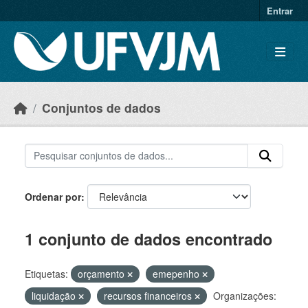
Skip to main content
Entrar
Conjuntos de dados
Ordenar por
1 conjunto de dados encontrado
Etiquetas:
orçamento
emepenho
liquidação
recursos financeiros
Organizações: