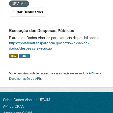
UFVJM
Filtrar Resultados
Execução das Despesas Públicas
Extrato de Dados Abertos por exercício disponibilizado em
https://portaldatransparencia.gov.br/download-de-
dados/despesas-execucao
CSV
HTML
Você também pode ter acesso a esses registros usando a
API
(veja
Documentação da API
).
Sobre Dados Abertos UFVJM
API do CKAN
Associação CKAN