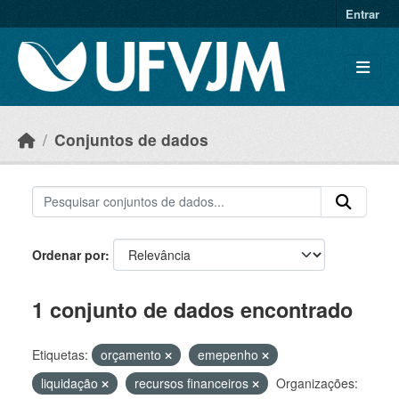
Skip to main content
Entrar
Conjuntos de dados
Ordenar por
1 conjunto de dados encontrado
Etiquetas:
orçamento
emepenho
liquidação
recursos financeiros
Organizações: