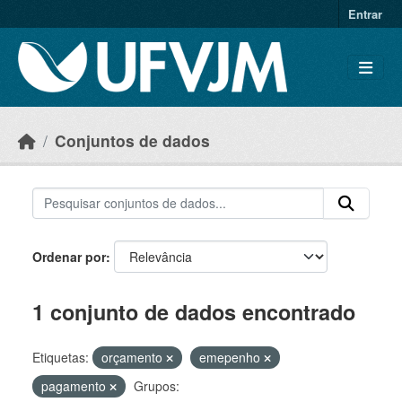
Skip to main content
Entrar
Conjuntos de dados
Ordenar por
1 conjunto de dados encontrado
Etiquetas:
orçamento
emepenho
pagamento
Grupos: