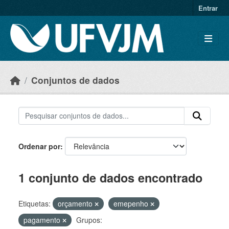
Skip to main content
Entrar
Conjuntos de dados
Ordenar por
1 conjunto de dados encontrado
Etiquetas:
orçamento
emepenho
pagamento
Grupos: