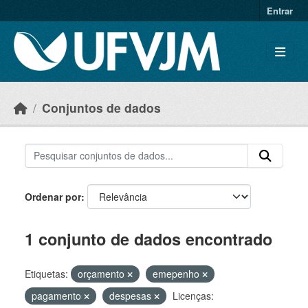
Skip to main content
Entrar
Conjuntos de dados
Ordenar por
1 conjunto de dados encontrado
Etiquetas:
orçamento
emepenho
pagamento
despesas
Licenças: