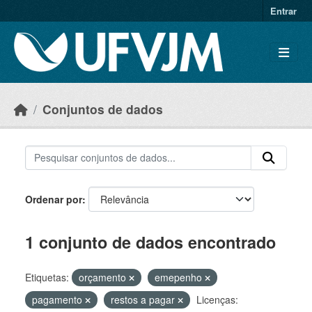
Skip to main content
Entrar
Conjuntos de dados
Ordenar por
1 conjunto de dados encontrado
Etiquetas:
orçamento
emepenho
pagamento
restos a pagar
Licenças: