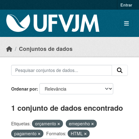
Skip to main content
Entrar
Conjuntos de dados
Ordenar por
1 conjunto de dados encontrado
Etiquetas:
orçamento
emepenho
pagamento
Formatos:
HTML