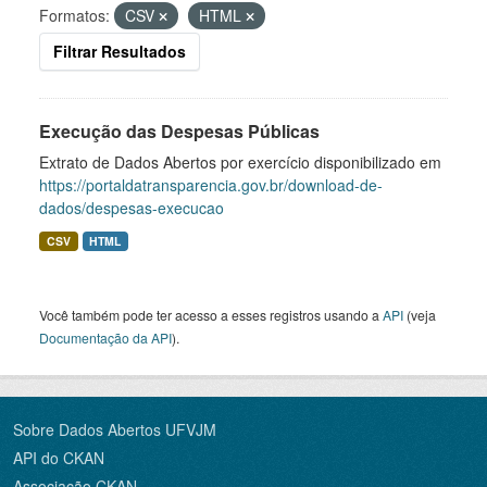
Formatos:
CSV
HTML
Filtrar Resultados
Execução das Despesas Públicas
Extrato de Dados Abertos por exercício disponibilizado em
https://portaldatransparencia.gov.br/download-de-
dados/despesas-execucao
CSV
HTML
Você também pode ter acesso a esses registros usando a
API
(veja
Documentação da API
).
Sobre Dados Abertos UFVJM
API do CKAN
Associação CKAN