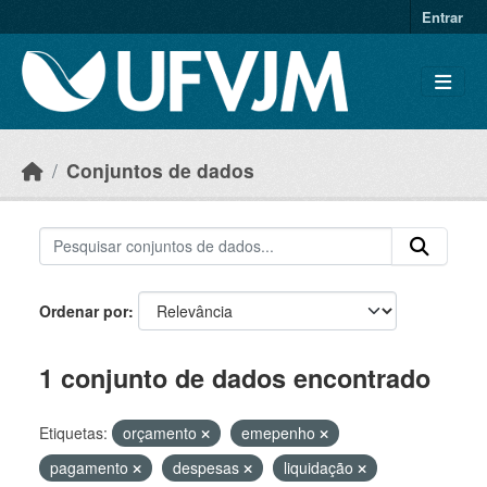
Skip to main content
Entrar
Conjuntos de dados
Ordenar por
1 conjunto de dados encontrado
Etiquetas:
orçamento
emepenho
pagamento
despesas
liquidação