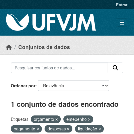
Skip to main content
Entrar
Conjuntos de dados
Ordenar por
1 conjunto de dados encontrado
Etiquetas:
orçamento
emepenho
pagamento
despesas
liquidação