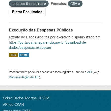
recursos financeiros
Formatos:
CSV
Filtrar Resultados
Execução das Despesas Públicas
Extrato de Dados Abertos por exercício disponibilizado em
https://portaldatransparencia.gov.br/download-de-
dados/despesas-execucao
CSV
HTML
Você também pode ter acesso a esses registros usando a
API
(veja
Documentação da API
).
Sobre Dados Abertos UFVJM
API do CKAN
Associação CKAN