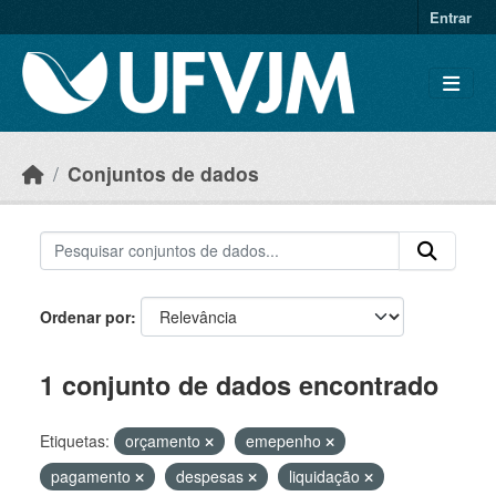
Skip to main content
Entrar
Conjuntos de dados
Ordenar por
1 conjunto de dados encontrado
Etiquetas:
orçamento
emepenho
pagamento
despesas
liquidação