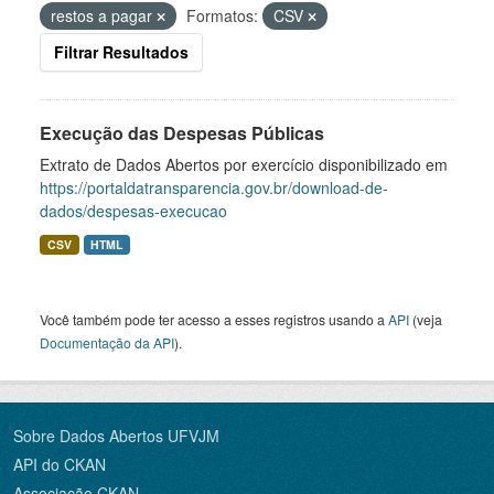
restos a pagar
Formatos:
CSV
Filtrar Resultados
Execução das Despesas Públicas
Extrato de Dados Abertos por exercício disponibilizado em
https://portaldatransparencia.gov.br/download-de-
dados/despesas-execucao
CSV
HTML
Você também pode ter acesso a esses registros usando a
API
(veja
Documentação da API
).
Sobre Dados Abertos UFVJM
API do CKAN
Associação CKAN