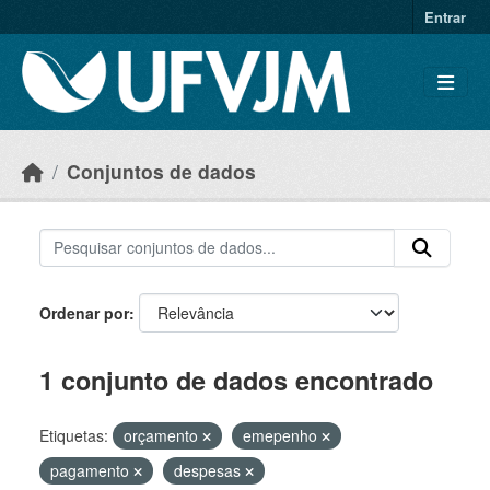
Skip to main content
Entrar
Conjuntos de dados
Ordenar por
1 conjunto de dados encontrado
Etiquetas:
orçamento
emepenho
pagamento
despesas