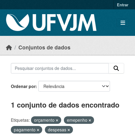
Skip to main content
Entrar
Conjuntos de dados
Ordenar por
1 conjunto de dados encontrado
Etiquetas:
orçamento
emepenho
pagamento
despesas