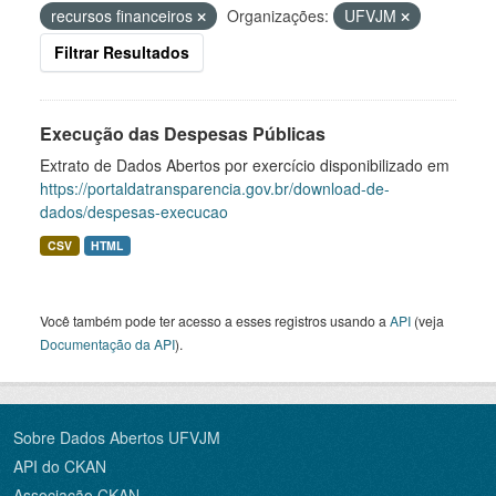
recursos financeiros
Organizações:
UFVJM
Filtrar Resultados
Execução das Despesas Públicas
Extrato de Dados Abertos por exercício disponibilizado em
https://portaldatransparencia.gov.br/download-de-
dados/despesas-execucao
CSV
HTML
Você também pode ter acesso a esses registros usando a
API
(veja
Documentação da API
).
Sobre Dados Abertos UFVJM
API do CKAN
Associação CKAN