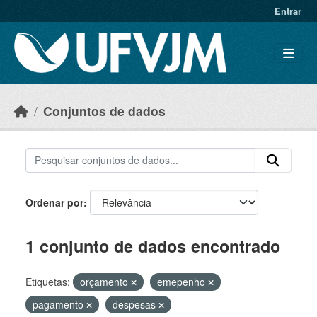
Skip to main content
Entrar
Conjuntos de dados
Ordenar por
1 conjunto de dados encontrado
Etiquetas:
orçamento
emepenho
pagamento
despesas