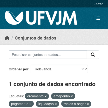
Skip to main content
Entrar
Conjuntos de dados
Ordenar por
1 conjunto de dados encontrado
Etiquetas:
orçamento
emepenho
pagamento
liquidação
restos a pagar