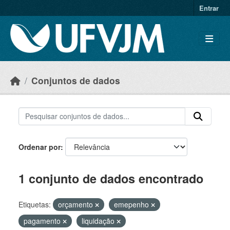
Skip to main content
Entrar
Conjuntos de dados
Ordenar por
1 conjunto de dados encontrado
Etiquetas:
orçamento
emepenho
pagamento
liquidação