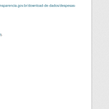
ransparencia.gov.br/download-de-dados/despesas-
I
).