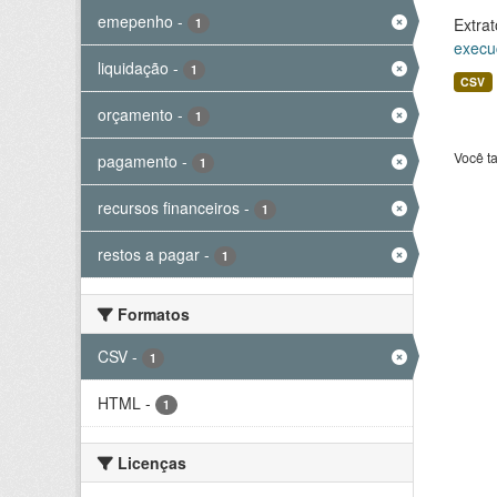
emepenho
-
Extrat
1
execu
liquidação
-
1
CSV
orçamento
-
1
Você t
pagamento
-
1
recursos financeiros
-
1
restos a pagar
-
1
Formatos
CSV
-
1
HTML
-
1
Licenças