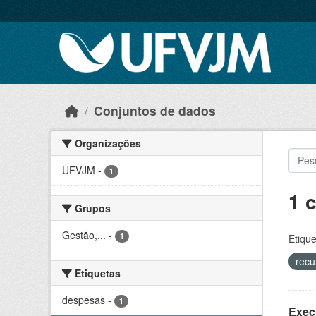
Skip to main content
Conjuntos de dados
Organizações
UFVJM
-
1
1 
Grupos
Gestão,...
-
1
Etique
recu
Etiquetas
despesas
-
1
Exec