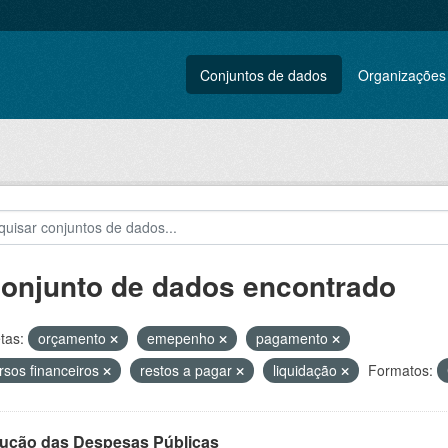
Conjuntos de dados
Organizações
conjunto de dados encontrado
tas:
orçamento
emepenho
pagamento
rsos financeiros
restos a pagar
liquidação
Formatos:
ução das Despesas Públicas