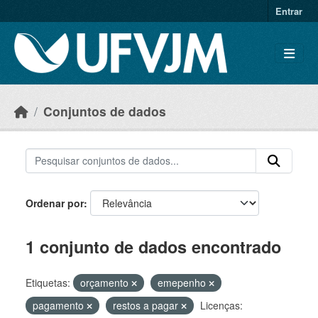
Skip to main content
Entrar
Conjuntos de dados
Ordenar por
1 conjunto de dados encontrado
Etiquetas:
orçamento
emepenho
pagamento
restos a pagar
Licenças: