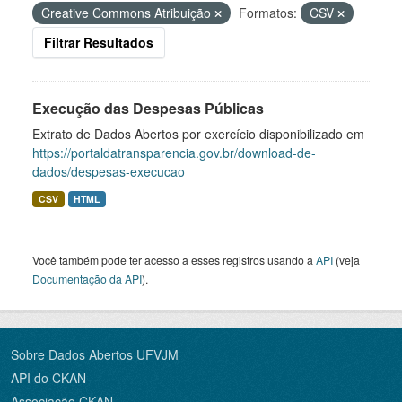
Creative Commons Atribuição
Formatos:
CSV
Filtrar Resultados
Execução das Despesas Públicas
Extrato de Dados Abertos por exercício disponibilizado em
https://portaldatransparencia.gov.br/download-de-
dados/despesas-execucao
CSV
HTML
Você também pode ter acesso a esses registros usando a
API
(veja
Documentação da API
).
Sobre Dados Abertos UFVJM
API do CKAN
Associação CKAN