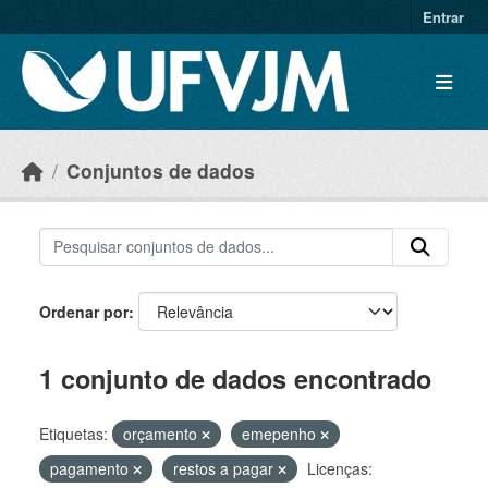
Skip to main content
Entrar
Conjuntos de dados
Ordenar por
1 conjunto de dados encontrado
Etiquetas:
orçamento
emepenho
pagamento
restos a pagar
Licenças: