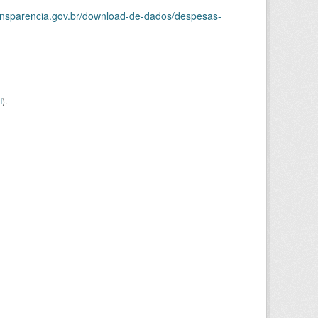
ransparencia.gov.br/download-de-dados/despesas-
I
).