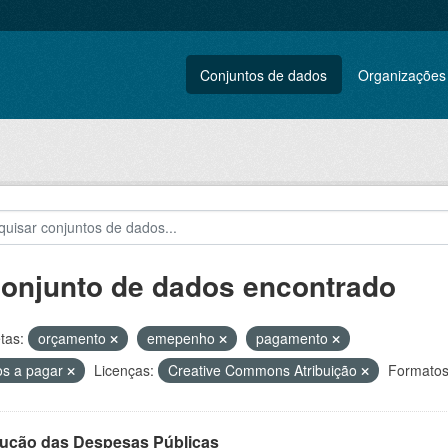
Conjuntos de dados
Organizações
conjunto de dados encontrado
tas:
orçamento
emepenho
pagamento
os a pagar
Licenças:
Creative Commons Atribuição
Formatos
ução das Despesas Públicas