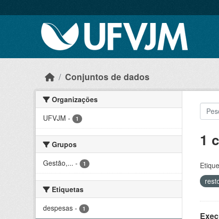
Skip to main content
Conjuntos de dados
Organizações
UFVJM
-
1
1 
Grupos
Gestão,...
-
1
Etique
rest
Etiquetas
despesas
-
1
Exec