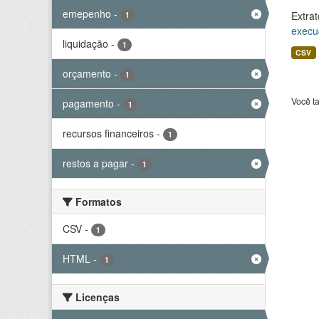
emepenho
-
Extrat
1
execu
liquidação
-
1
CSV
orçamento
-
1
Você t
pagamento
-
1
recursos financeiros
-
1
restos a pagar
-
1
Formatos
CSV
-
1
HTML
-
1
Licenças