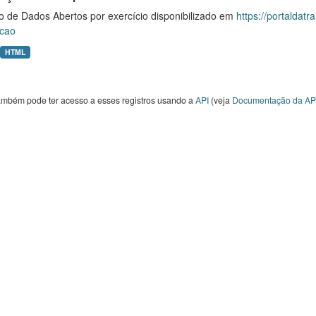
o de Dados Abertos por exercício disponibilizado em
https://portaldat
cao
HTML
ambém pode ter acesso a esses registros usando a
API
(veja
Documentação da AP