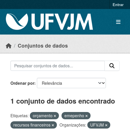
Skip to main content
Entrar
Conjuntos de dados
Ordenar por
1 conjunto de dados encontrado
Etiquetas:
orçamento
emepenho
recursos financeiros
Organizações:
UFVJM