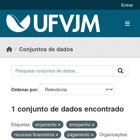
Skip to main content
Entrar
Conjuntos de dados
Ordenar por
1 conjunto de dados encontrado
Etiquetas:
orçamento
emepenho
recursos financeiros
pagamento
Organizações: