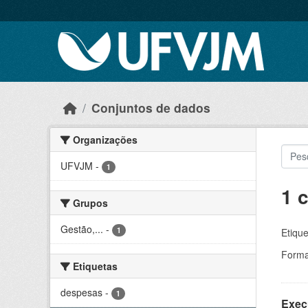
Skip to main content
Conjuntos de dados
Organizações
UFVJM
-
1
1 
Grupos
Gestão,...
-
1
Etique
Forma
Etiquetas
despesas
-
1
Exec