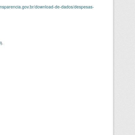
ransparencia.gov.br/download-de-dados/despesas-
I
).