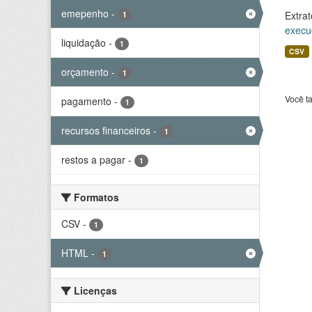
emepenho
-
Extrat
1
execu
liquidação
-
1
CSV
orçamento
-
1
Você t
pagamento
-
1
recursos financeiros
-
1
restos a pagar
-
1
Formatos
CSV
-
1
HTML
-
1
Licenças