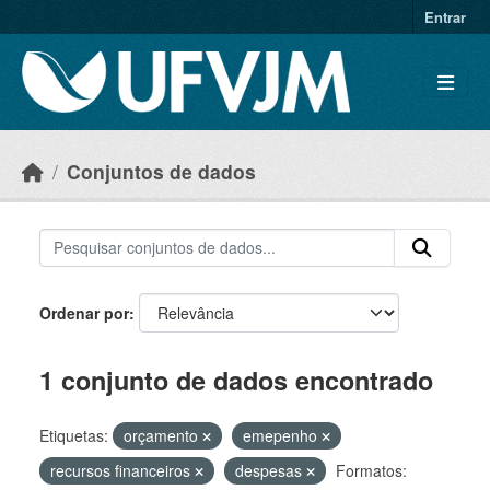
Skip to main content
Entrar
Conjuntos de dados
Ordenar por
1 conjunto de dados encontrado
Etiquetas:
orçamento
emepenho
recursos financeiros
despesas
Formatos: