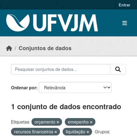
Skip to main content
Entrar
Conjuntos de dados
Ordenar por
1 conjunto de dados encontrado
Etiquetas:
orçamento
emepenho
recursos financeiros
liquidação
Grupos: