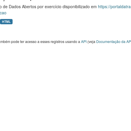
o de Dados Abertos por exercício disponibilizado em
https://portaldat
cao
HTML
ambém pode ter acesso a esses registros usando a
API
(veja
Documentação da AP