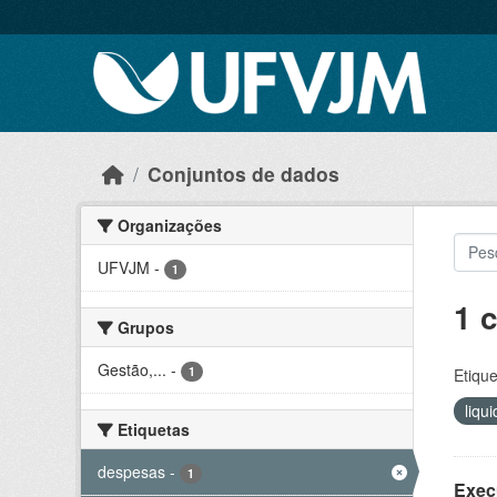
Skip to main content
Conjuntos de dados
Organizações
UFVJM
-
1
1 
Grupos
Gestão,...
-
1
Etique
liqu
Etiquetas
despesas
-
1
Exec