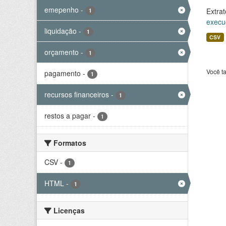
emepenho
-
Extrat
1
execu
liquidação
-
1
CSV
orçamento
-
1
Você t
pagamento
-
1
recursos financeiros
-
1
restos a pagar
-
1
Formatos
CSV
-
1
HTML
-
1
Licenças