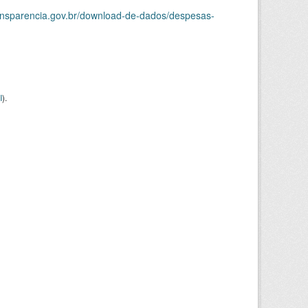
ransparencia.gov.br/download-de-dados/despesas-
I
).