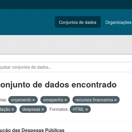
Conjuntos de dados
Organizações
conjunto de dados encontrado
tas:
orçamento
emepenho
recursos financeiros
idação
despesas
Formatos:
HTML
ução das Despesas Públicas