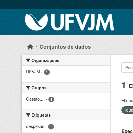
Skip to main content
Conjuntos de dados
Organizações
UFVJM
-
1
1 
Grupos
Gestão,...
-
1
Etique
liqu
Etiquetas
despesas
-
1
Exec