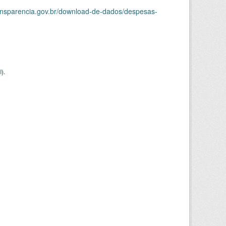
ransparencia.gov.br/download-de-dados/despesas-
I
).