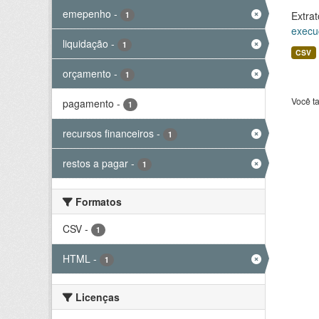
emepenho
-
Extrat
1
execu
liquidação
-
1
CSV
orçamento
-
1
Você t
pagamento
-
1
recursos financeiros
-
1
restos a pagar
-
1
Formatos
CSV
-
1
HTML
-
1
Licenças