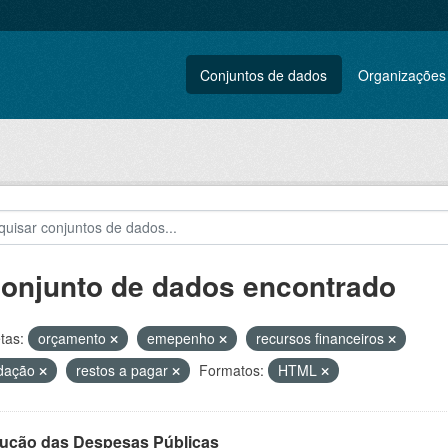
Conjuntos de dados
Organizações
conjunto de dados encontrado
tas:
orçamento
emepenho
recursos financeiros
idação
restos a pagar
Formatos:
HTML
ução das Despesas Públicas