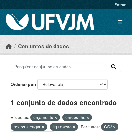
Skip to main content
Entrar
Conjuntos de dados
Ordenar por
1 conjunto de dados encontrado
Etiquetas:
orçamento
emepenho
restos a pagar
liquidação
Formatos:
CSV