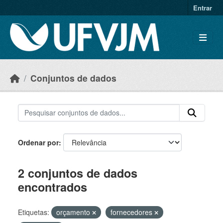
Skip to main content
Entrar
Conjuntos de dados
Ordenar por
2 conjuntos de dados
encontrados
Etiquetas:
orçamento
fornecedores