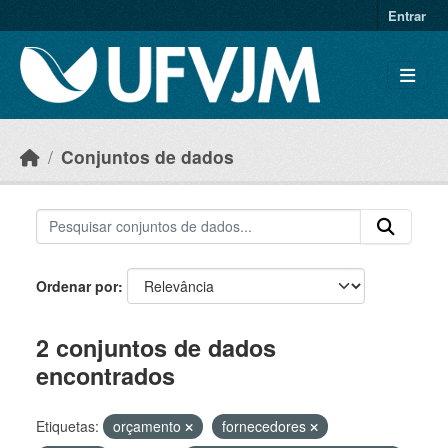
Skip to main content
Entrar
Conjuntos de dados
Ordenar por
2 conjuntos de dados
encontrados
Etiquetas:
orçamento
fornecedores