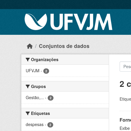
Skip to main content
Conjuntos de dados
Organizações
UFVJM
-
2
2 
Grupos
Gestão,...
-
2
Etique
Etiquetas
Forn
despesas
-
2
Exibe