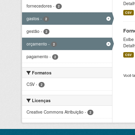
Detal
fornecedores
-
2
CSV
gastos
-
2
Forn
gestão
-
2
Exibe
orçamento
-
2
Detal
CSV
pagamento
-
2
Formatos
Você t
CSV
-
2
Licenças
Creative Commons Atribuição
-
2