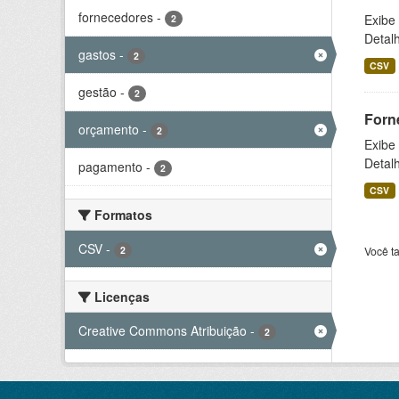
fornecedores
-
Exibe
2
Detal
gastos
-
2
CSV
gestão
-
2
Forn
orçamento
-
2
Exibe
Detal
pagamento
-
2
CSV
Formatos
CSV
-
2
Você t
Licenças
Creative Commons Atribuição
-
2