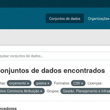
Conjuntos de dados
Organizações
conjuntos de dados encontrados
tas:
orçamento
gastos
Formatos:
CSV
Licenças:
tive Commons Atribuição
Grupos:
Gestão, Planejamento e Infra
ecedores