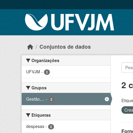
Skip to main content
Conjuntos de dados
Organizações
UFVJM
-
2
2 
Grupos
Gestão,...
-
2
Etique
Crea
Etiquetas
despesas
-
2
Forn