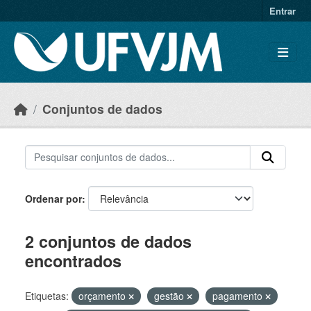
Skip to main content
Entrar
Conjuntos de dados
Ordenar por
2 conjuntos de dados
encontrados
Etiquetas:
orçamento
gestão
pagamento