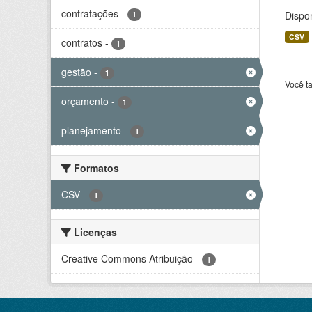
contratações
-
Dispo
1
CSV
contratos
-
1
gestão
-
1
Você t
orçamento
-
1
planejamento
-
1
Formatos
CSV
-
1
Licenças
Creative Commons Atribuição
-
1