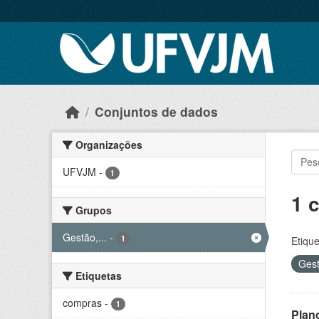
Skip to main content
Conjuntos de dados
Organizações
UFVJM
-
1
1 
Grupos
Gestão,...
-
1
Etique
Gest
Etiquetas
compras
-
1
Plan