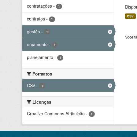
contratações
-
Dispo
1
CSV
contratos
-
1
gestão
-
1
Você t
orçamento
-
1
planejamento
-
1
Formatos
CSV
-
1
Licenças
Creative Commons Atribuição
-
1