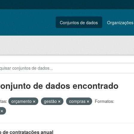
Conjuntos de dados
Organizações
conjunto de dados encontrado
tas:
orçamento
gestão
compras
Formatos:
V
o de contratações anual