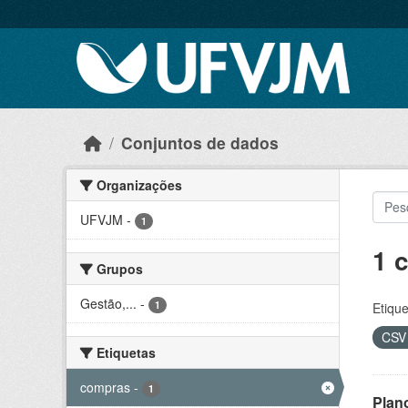
Skip to main content
Conjuntos de dados
Organizações
UFVJM
-
1
1 
Grupos
Gestão,...
-
1
Etique
CS
Etiquetas
compras
-
1
Plan