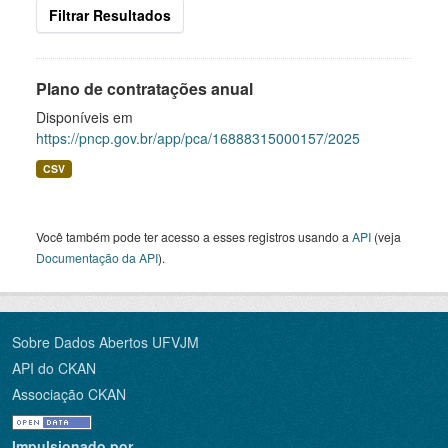
Filtrar Resultados
Plano de contratações anual
Disponíveis em
https://pncp.gov.br/app/pca/16888315000157/2025
CSV
Você também pode ter acesso a esses registros usando a
API
(veja
Documentação da API
).
Sobre Dados Abertos UFVJM
API do CKAN
Associação CKAN
Impulsionado por