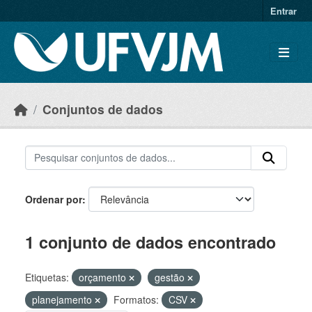
Skip to main content
Entrar
Conjuntos de dados
Ordenar por
1 conjunto de dados encontrado
Etiquetas:
orçamento
gestão
planejamento
Formatos:
CSV