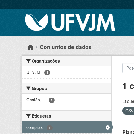
Skip to main content
Conjuntos de dados
Organizações
UFVJM
-
1
1 
Grupos
Gestão,...
-
1
Etique
CS
Etiquetas
compras
-
1
Plan