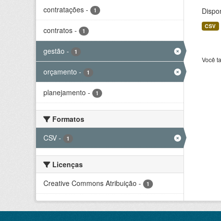
contratações
-
Dispo
1
CSV
contratos
-
1
gestão
-
1
Você t
orçamento
-
1
planejamento
-
1
Formatos
CSV
-
1
Licenças
Creative Commons Atribuição
-
1