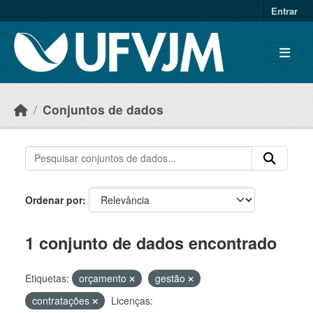
Skip to main content
Entrar
Conjuntos de dados
Ordenar por
1 conjunto de dados encontrado
Etiquetas:
orçamento
gestão
contratações
Licenças: