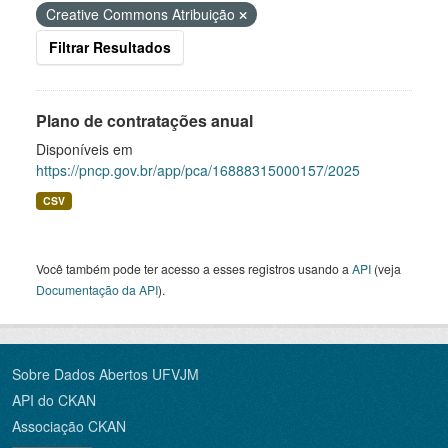
Creative Commons Atribuição
Filtrar Resultados
Plano de contratações anual
Disponíveis em
https://pncp.gov.br/app/pca/16888315000157/2025
CSV
Você também pode ter acesso a esses registros usando a
API
(veja
Documentação da API
).
Sobre Dados Abertos UFVJM
API do CKAN
Associação CKAN