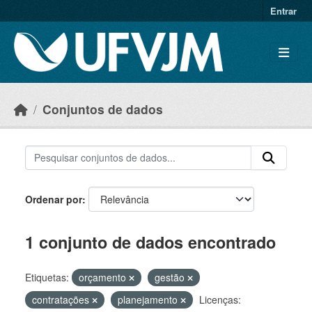
Skip to main content
Entrar
Conjuntos de dados
Ordenar por
1 conjunto de dados encontrado
Etiquetas:
orçamento
gestão
contratações
planejamento
Licenças: