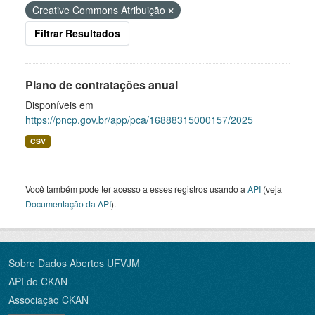
Creative Commons Atribuição
Filtrar Resultados
Plano de contratações anual
Disponíveis em
https://pncp.gov.br/app/pca/16888315000157/2025
CSV
Você também pode ter acesso a esses registros usando a
API
(veja
Documentação da API
).
Sobre Dados Abertos UFVJM
API do CKAN
Associação CKAN