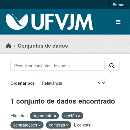
Skip to main content
Entrar
Conjuntos de dados
Ordenar por
1 conjunto de dados encontrado
Etiquetas:
orçamento
gestão
contratações
compras
Licenças: