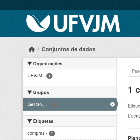
Skip to main content
Conjuntos de dados
Organizações
UFVJM
-
1
1 
Grupos
Gestão,...
-
1
Etique
Licen
Etiquetas
compras
-
1
Plan