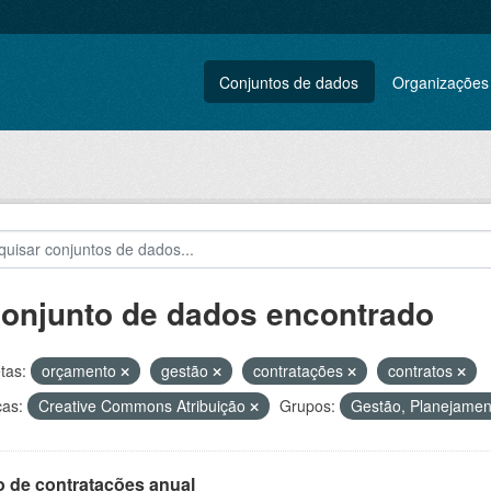
Conjuntos de dados
Organizações
conjunto de dados encontrado
tas:
orçamento
gestão
contratações
contratos
ças:
Creative Commons Atribuição
Grupos:
Gestão, Planejament
o de contratações anual