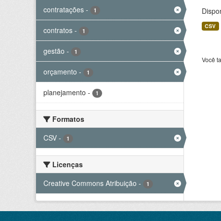
contratações
-
Dispo
1
CSV
contratos
-
1
gestão
-
1
Você t
orçamento
-
1
planejamento
-
1
Formatos
CSV
-
1
Licenças
Creative Commons Atribuição
-
1