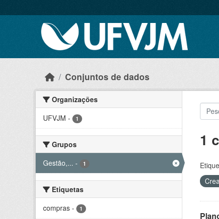
Skip to main content
Conjuntos de dados
Organizações
UFVJM
-
1
1 
Grupos
Gestão,...
-
1
Etique
Crea
Etiquetas
compras
-
1
Plan