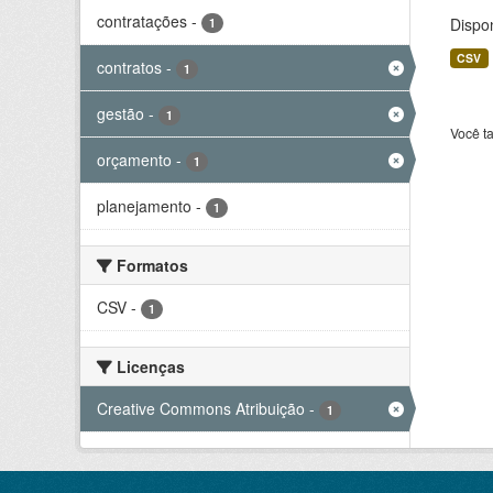
contratações
-
Dispo
1
CSV
contratos
-
1
gestão
-
1
Você t
orçamento
-
1
planejamento
-
1
Formatos
CSV
-
1
Licenças
Creative Commons Atribuição
-
1