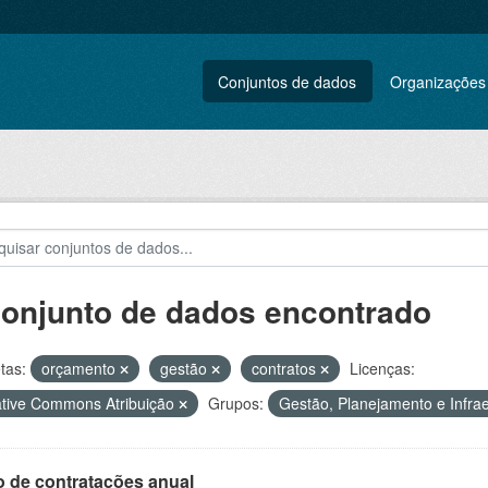
Conjuntos de dados
Organizações
conjunto de dados encontrado
tas:
orçamento
gestão
contratos
Licenças:
tive Commons Atribuição
Grupos:
Gestão, Planejamento e Infra
o de contratações anual