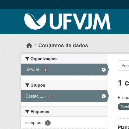
Skip to main content
Conjuntos de dados
Organizações
UFVJM
-
1
1 
Grupos
Gestão,...
-
1
Etique
Gest
Etiquetas
compras
-
1
Plan