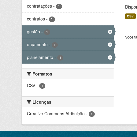
contratações
-
Dispo
1
CSV
contratos
-
1
gestão
-
1
Você t
orçamento
-
1
planejamento
-
1
Formatos
CSV
-
1
Licenças
Creative Commons Atribuição
-
1