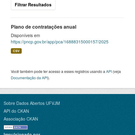
Filtrar Resultados
Plano de contratações anual
Disponíveis em
https://pncp.gov.br/app/pca/16888315000157/2025
CSV
Você também pode ter acesso a esses registros usando a
API
(veja
Documentação da API
).
Sobre Dados Abertos UFVJM
API do CKAN
Associação CKAN
Impulsionado por