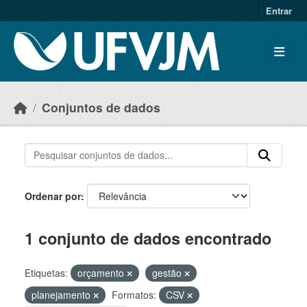
Skip to main content
Entrar
Conjuntos de dados
Ordenar por
1 conjunto de dados encontrado
Etiquetas:
orçamento
gestão
planejamento
Formatos:
CSV