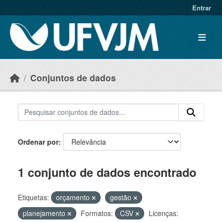
Skip to main content
Entrar
Conjuntos de dados
Ordenar por
1 conjunto de dados encontrado
Etiquetas:
orçamento
gestão
planejamento
Formatos:
CSV
Licenças: