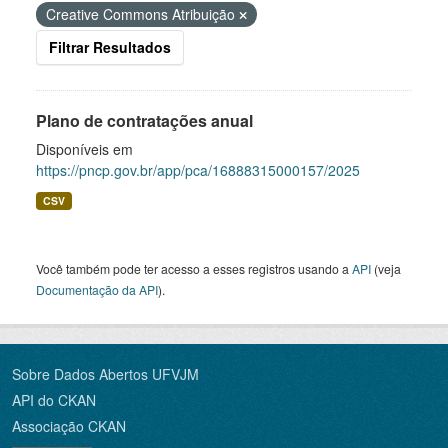
Creative Commons Atribuição
Filtrar Resultados
Plano de contratações anual
Disponíveis em
https://pncp.gov.br/app/pca/16888315000157/2025
CSV
Você também pode ter acesso a esses registros usando a
API
(veja
Documentação da API
).
Sobre Dados Abertos UFVJM
API do CKAN
Associação CKAN