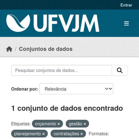
Skip to main content
Entrar
Conjuntos de dados
Ordenar por
1 conjunto de dados encontrado
Etiquetas:
orçamento
gestão
planejamento
contratações
Formatos: