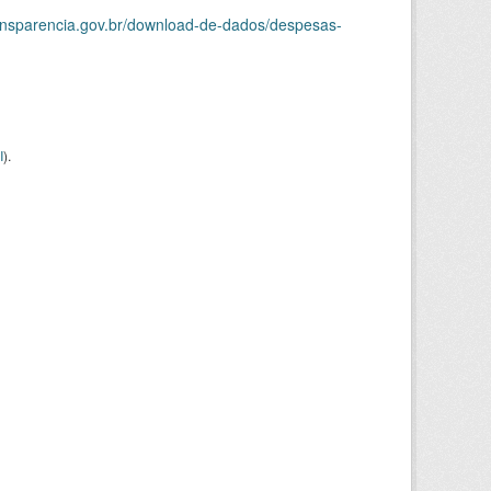
ransparencia.gov.br/download-de-dados/despesas-
I
).