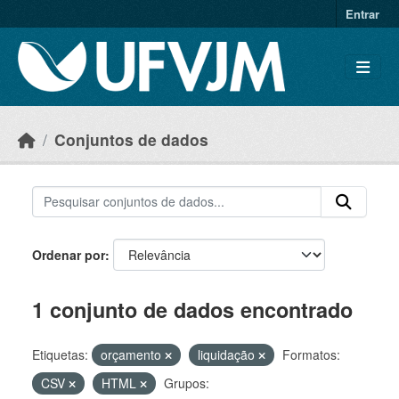
Skip to main content
Entrar
Conjuntos de dados
Ordenar por
1 conjunto de dados encontrado
Etiquetas:
orçamento
liquidação
Formatos:
CSV
HTML
Grupos: