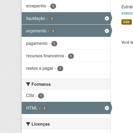
emepenho
-
Extrat
1
execu
liquidação
-
1
CSV
orçamento
-
1
Você t
pagamento
-
1
recursos financeiros
-
1
restos a pagar
-
1
Formatos
CSV
-
1
HTML
-
1
Licenças