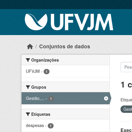
Skip to main content
Conjuntos de dados
Organizações
UFVJM
-
1
1 
Grupos
Gestão,...
-
1
Etique
Gest
Etiquetas
despesas
-
1
Exec