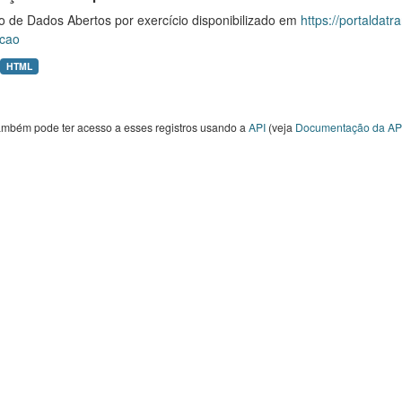
o de Dados Abertos por exercício disponibilizado em
https://portaldat
cao
HTML
ambém pode ter acesso a esses registros usando a
API
(veja
Documentação da AP