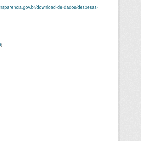
ransparencia.gov.br/download-de-dados/despesas-
I
).