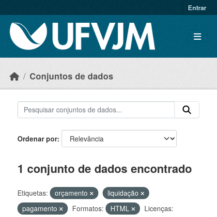
Skip to main content
Entrar
Conjuntos de dados
Ordenar por
1 conjunto de dados encontrado
Etiquetas:
orçamento
liquidação
pagamento
Formatos:
HTML
Licenças: